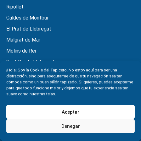
Ripollet
Caldes de Montbui
El Prat de Llobregat
Malgrat de Mar
Molins de Rei
Sant Boi de Llobregat
¡Hola! Soy la Cookie del Tapicero. No estoy aquí para ser una
Sant Cugat del Vallés
distracción, sino para asegurarme de que tu navegación sea tan
cómoda como un buen sillón tapizado. Si quieres, puedes aceptarme
Sant Joan Despí
para que todo funcione mejor y dejemos que tu experiencia sea tan
suave como nuestras telas.
Poblenou
Gavà
Aceptar
Esplugues de Llobregat
Denegar
¿Necesitas ayuda?